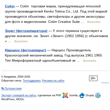
Cokin
— Cokin торговая марка, принадлежащая японской
группе производителей Kenko Tokina Co., Ltd. Под этой маркой
производятся объективы, светофильтры и другие аксессуары
для фото и видеотехники. Cokin Creative Suite …
Википедия
Зенит (фотоаппаратура)
— У этого термина существуют и
другие значения, см. Зенит. «Зенит» (1952 1956) (с объективом
« …
Википедия
Нарцисс (фотоаппарат)
— Нарцисс Производитель
Красногорский механический завод. Год выпуска 1961 1965.
Тип Микроформатный однообъективный зе …
Википедия
© Академик, 2000-2026
18+
Обратная связь:
Техподдержка
,
Реклама на сайте
👣 Путешествия
Экспорт словарей на сайты
, сделанные на PHP,
Joomla,
Drupal,
WordPress, MODx.