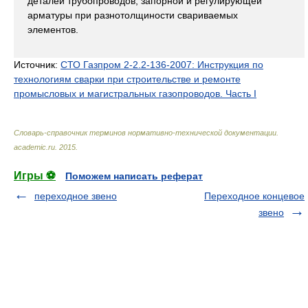
деталей трубопроводов, запорной и регулирующей
арматуры при разнотолщиности свариваемых
элементов.
Источник:
СТО Газпром 2-2.2-136-2007: Инструкция по
технологиям сварки при строительстве и ремонте
промысловых и магистральных газопроводов. Часть I
Словарь-справочник терминов нормативно-технической документации
.
academic.ru
.
2015
.
Игры ⚽
Поможем написать реферат
переходное звено
Переходное концевое
звено